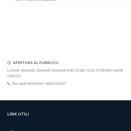
APERTURA AL PUBBLICO
Lunedì. Martedì. Giovedì. Venerdì 9:00-13:00/13:30-15:00 Mercoledì
CHIUSO
Recapiti telefonici: 0633225261
LINK UTILI