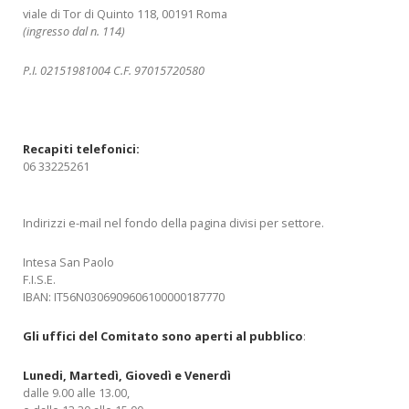
viale di Tor di Quinto 118, 00191 Roma
(ingresso dal n. 114)
P.I. 02151981004 C.F. 97015720580
Recapiti telefonici:
06 33225261
Indirizzi e-mail nel fondo della pagina divisi per settore.
Intesa San Paolo
F.I.S.E.
IBAN: IT56N0306909606100000187770
Gli uffici del Comitato sono aperti al pub
blico
:
Lunedi, Martedì, Giovedì e Venerdì
dalle 9.00 alle 13.00,