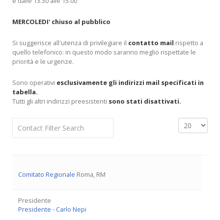
e dalle 13.30 alle 15.00
MERCOLEDI' chiuso al pubblico
Si suggerisce all'utenza di privilegiare il
contatto mail
rispetto a
quello telefonico: in questo modo saranno meglio rispettate le
priorità e le urgenze.
Sono operativi
esclusivamente gli indirizzi mail specificati in
tabella.
Tutti gli altri indirizzi preesistenti
sono stati disattivati.
Filter Field
Display #
Unpublished
Comitato Regionale
Roma, RM
Presidente
Presidente - Carlo Nepi