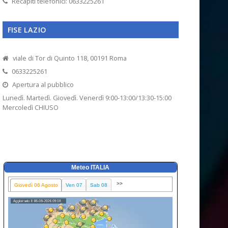
Recapiti telefonici: 0633225261
FISE LAZIO
viale di Tor di Quinto 118, 00191 Roma
0633225261
Apertura al pubblico
Lunedì. Martedì. Giovedì. Venerdì 9:00-13:00/13:30-15:00
Mercoledì CHIUSO
Meteo ITALIA