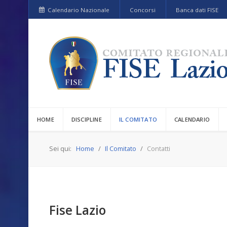
Calendario Nazionale
Concorsi
Banca dati FISE
HOME
DISCIPLINE
IL COMITATO
CALENDARIO
Sei qui:
Home
Il Comitato
Contatti
Fise Lazio