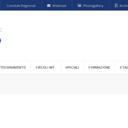
Comitati Regionali
Webmail
Photogallery
Archi
TESSERAMENTO
CIRCOLI AFF.
SPECIALI
FORMAZIONE
STA