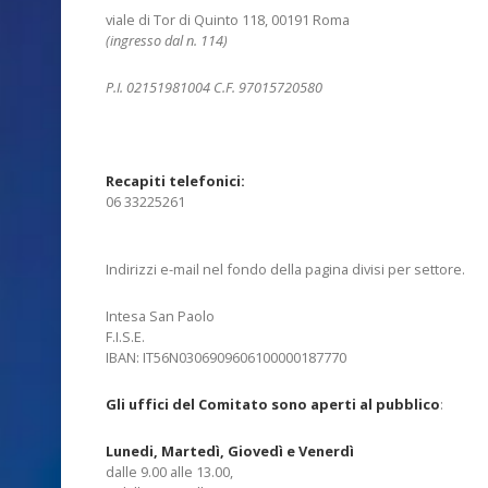
viale di Tor di Quinto 118, 00191 Roma
(ingresso dal n. 114)
P.I. 02151981004 C.F. 97015720580
Recapiti telefonici:
06 33225261
Indirizzi e-mail nel fondo della pagina divisi per settore.
Intesa San Paolo
F.I.S.E.
IBAN: IT56N0306909606100000187770
Gli uffici del Comitato sono aperti al pub
blico
:
Lunedi, Martedì, Giovedì e Venerdì
dalle 9.00 alle 13.00,